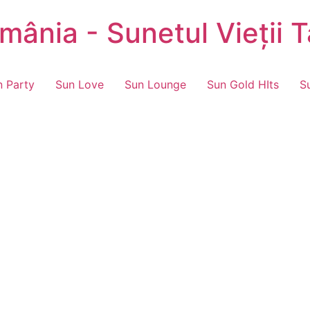
ânia - Sunetul Vieții T
n Party
Sun Love
Sun Lounge
Sun Gold HIts
S